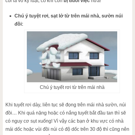
coi là vô kỷ luật, có khi còn
bị đuổi việc
nữa!
Chú ý tuyệt rơi, sạt lở từ trên mái nhà, sườn núi
đồi:
Chú ý tuyết rơi từ trên mái nhà
Khi tuyết rơi dày, liên tục sẽ đọng trên mái nhà sườn, núi
đồi… Khi quá nặng hoặc có nắng tuyết bắt đầu tan thì sẽ
có nguy cơ sụt xuống! Vì vậy các bạn ở khu vực có nhà
mái dốc hoặc vùi đồi núi có độ dốc trên 30 độ thì cũng nên