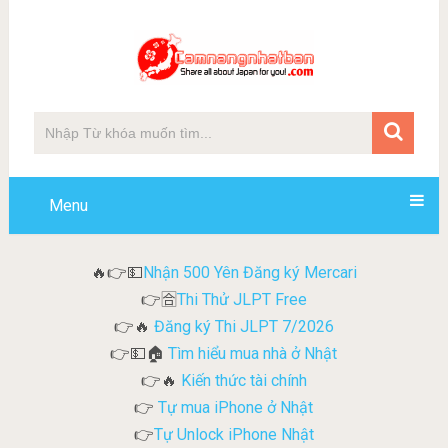
Menu
Nhận 500 Yên Đăng ký Mercari
🔥👉💵
Thi Thử JLPT Free
👉🈴
Đăng ký Thi JLPT 7/2026
👉🔥
Tìm hiểu mua nhà ở Nhật
👉💵🏠
Kiến thức tài chính
👉🔥
Tự mua iPhone ở Nhật
👉
Tự Unlock iPhone Nhật
👉