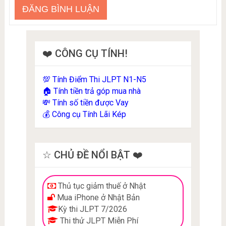
❤️ CÔNG CỤ TÍNH!
Tính Điểm Thi JLPT N1-N5
💯
Tính tiền trả góp mua nhà
🏠
Tính số tiền được Vay
💸
Công cụ Tính Lãi Kép
💰
☆ CHỦ ĐỀ NỔI BẬT ❤️
Thủ tục giảm thuế ở Nhật
Mua iPhone ở Nhật Bản
Kỳ thi JLPT 7/2026
Thi thử JLPT Miễn Phí