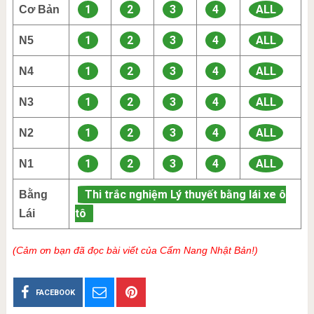
1
2
3
4
ALL
Cơ Bản
1
2
3
4
ALL
N5
1
2
3
4
ALL
N4
1
2
3
4
ALL
N3
1
2
3
4
ALL
N2
1
2
3
4
ALL
N1
Thi trắc nghiệm Lý thuyết bằng lái xe ô
Bằng
tô
Lái
(Cảm ơn bạn đã đọc bài viết của Cẩm Nang Nhật Bản!)
FACEBOOK