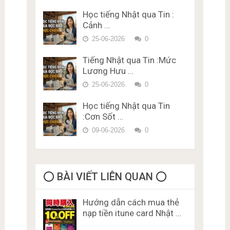
Trắc nghiệm JLPT N1 Từ
Phí Karimen 10 câu Đề 4
Vựng – Chữ Hán Đề 15
Học tiếng Nhật qua Tin :
Đề thi trắc nghiệm Lý thuyết
Cảnh …
bằng lái xe ở Nhật Bản Miễn
Phí Karimen 10 câu Đề 5
25-06-2026
0
Tiếng Nhật qua Tin :Mức
Lương Hưu …
25-06-2026
0
Học tiếng Nhật qua Tin
:Cơn Sốt …
09-06-2026
0
⭕️ BÀI VIẾT LIÊN QUAN ⭕️
Hướng dẫn cách mua thẻ
nạp tiền itune card Nhật …