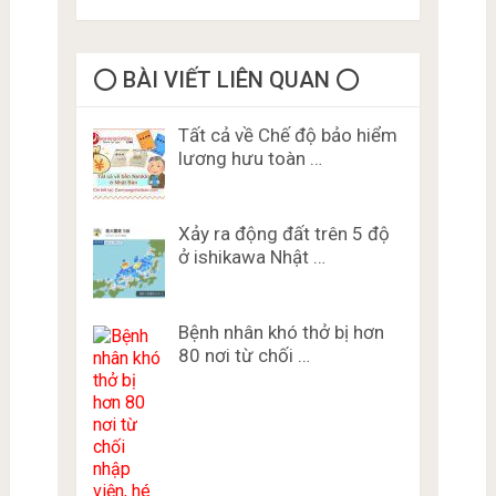
⭕️ BÀI VIẾT LIÊN QUAN ⭕️
Tất cả về Chế độ bảo hiểm
lương hưu toàn …
Xảy ra động đất trên 5 độ
ở ishikawa Nhật …
Bệnh nhân khó thở bị hơn
80 nơi từ chối …