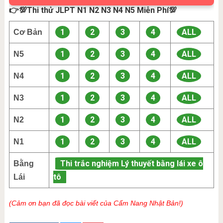
👉💯Thi thử JLPT N1 N2 N3 N4 N5 Miễn Phí💯
1
2
3
4
ALL
Cơ Bản
1
2
3
4
ALL
N5
1
2
3
4
ALL
N4
1
2
3
4
ALL
N3
1
2
3
4
ALL
N2
1
2
3
4
ALL
N1
Thi trắc nghiệm Lý thuyết bằng lái xe ô
Bằng
tô
Lái
(Cảm ơn bạn đã đọc bài viết của Cẩm Nang Nhật Bản!)