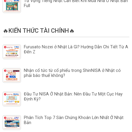
Từ Vựng Tiếng Nhật Cần Biết Khi Mua Nhà Ở Nhật Bản
Full
🔥KIẾN THỨC TÀI CHÍNH🔥
Furusato Nozei ở Nhật Là Gì? Hướng Dẫn Chi Tiết Từ A
Đến Z
Nhận cổ tức từ cổ phiếu trong ShinNISA ở Nhật có
phải báo thuế không?
Đầu Tư NISA Ở Nhật Bản: Nên Đầu Tư Một Cục Hay
Định Kỳ?
Phân Tích Top 7 Sàn Chứng Khoán Lớn Nhất Ở Nhật
Bản