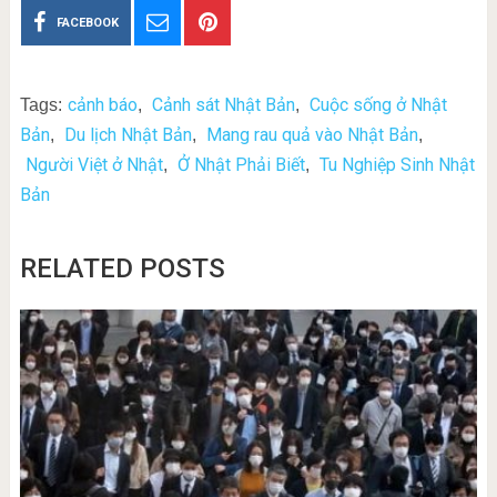
FACEBOOK
cảnh báo
Cảnh sát Nhật Bản
Cuộc sống ở Nhật
Tags:
,
,
Bản
Du lịch Nhật Bản
Mang rau quả vào Nhật Bản
,
,
,
Người Việt ở Nhật
Ở Nhật Phải Biết
Tu Nghiệp Sinh Nhật
,
,
Bản
RELATED POSTS