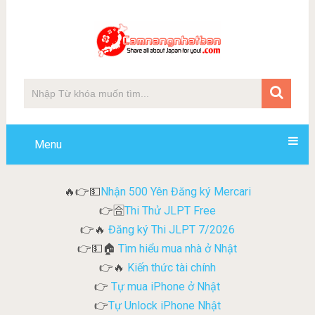
Menu
Nhận 500 Yên Đăng ký Mercari
🔥👉💵
Thi Thử JLPT Free
👉🈴
Đăng ký Thi JLPT 7/2026
👉🔥
Tìm hiểu mua nhà ở Nhật
👉💵🏠
Kiến thức tài chính
👉🔥
Tự mua iPhone ở Nhật
👉
Tự Unlock iPhone Nhật
👉