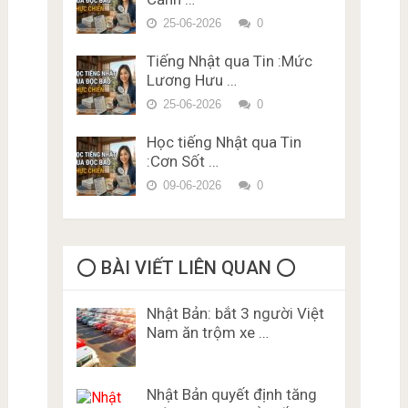
bằng lái xe ở Nhật Bản Miễn
Phí Karimen 10 câu Đề 5
25-06-2026
0
Tiếng Nhật qua Tin :Mức
Lương Hưu …
25-06-2026
0
Học tiếng Nhật qua Tin
:Cơn Sốt …
09-06-2026
0
⭕️ BÀI VIẾT LIÊN QUAN ⭕️
Nhật Bản: bắt 3 người Việt
Nam ăn trộm xe …
Nhật Bản quyết định tăng