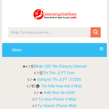
Menu
Nhận 500 Yên Đăng ký Mercari
🔥👉💵
Thi Thử JLPT Free
👉🈴
Đăng ký Thi JLPT 7/2026
👉🔥
Tìm hiểu mua nhà ở Nhật
👉💵🏠
Kiến thức tài chính
👉🔥
Tự mua iPhone ở Nhật
👉
Tự Unlock iPhone Nhật
👉