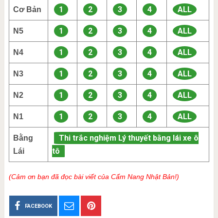
1
2
3
4
ALL
Cơ Bản
1
2
3
4
ALL
N5
1
2
3
4
ALL
N4
1
2
3
4
ALL
N3
1
2
3
4
ALL
N2
1
2
3
4
ALL
N1
Thi trắc nghiệm Lý thuyết bằng lái xe ô
Bằng
tô
Lái
(Cảm ơn bạn đã đọc bài viết của Cẩm Nang Nhật Bản!)
FACEBOOK