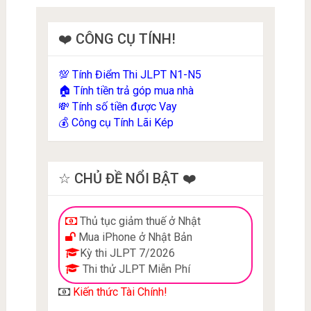
❤️ CÔNG CỤ TÍNH!
Tính Điểm Thi JLPT N1-N5
💯
Tính tiền trả góp mua nhà
🏠
Tính số tiền được Vay
💸
Công cụ Tính Lãi Kép
💰
☆ CHỦ ĐỀ NỔI BẬT ❤️
Thủ tục giảm thuế ở Nhật
Mua iPhone ở Nhật Bản
Kỳ thi JLPT 7/2026
Thi thử JLPT Miễn Phí
Kiến thức Tài Chính!