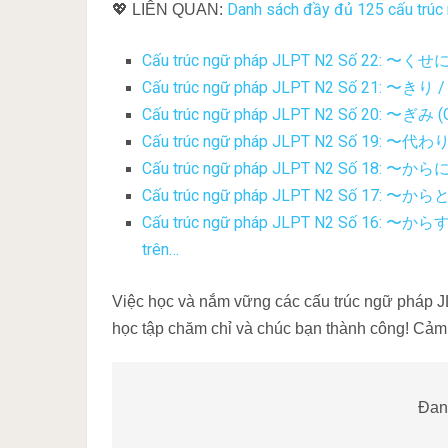
Danh sách đầy đủ 125 cấu trúc 
💖 LIÊN QUAN:
Cấu trúc ngữ pháp JLPT N2 Số 22: 〜くせに 
Cấu trúc ngữ pháp JLPT N2 Số 21: 〜きり / っ
Cấu trúc ngữ pháp JLPT N2 Số 20: 〜ぎみ (Gi
Cấu trúc ngữ pháp JLPT N2 Số 19: 〜代わりに 
Cấu trúc ngữ pháp JLPT N2 Số 18: 〜からには
Cấu trúc ngữ pháp JLPT N2 Số 17: 〜からとい
Cấu trúc ngữ pháp JLPT N2 Số 16: 〜から
trên…
Việc học và nắm vững các cấu trúc ngữ pháp JLP
học tập chăm chỉ và chúc bạn thành công! Cảm 
Đang