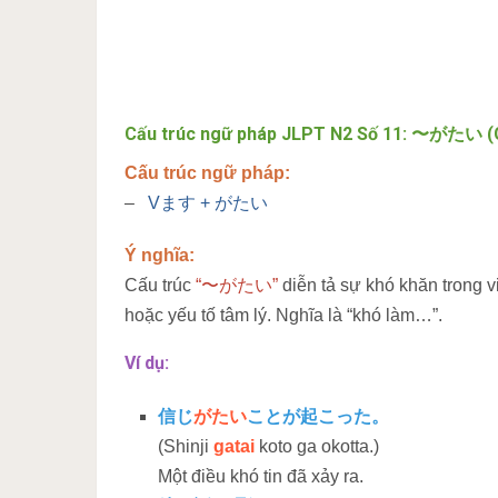
Cấu trúc ngữ pháp JLPT N2 Số 11: 〜がたい (G
Cấu trúc ngữ pháp:
–
Vます + がたい
Ý nghĩa:
Cấu trúc
“〜がたい”
diễn tả sự khó khăn trong 
hoặc yếu tố tâm lý. Nghĩa là “khó làm…”.
Ví dụ:
信じ
がたい
ことが起こった。
(Shinji
gatai
koto ga okotta.)
Một điều khó tin đã xảy ra.