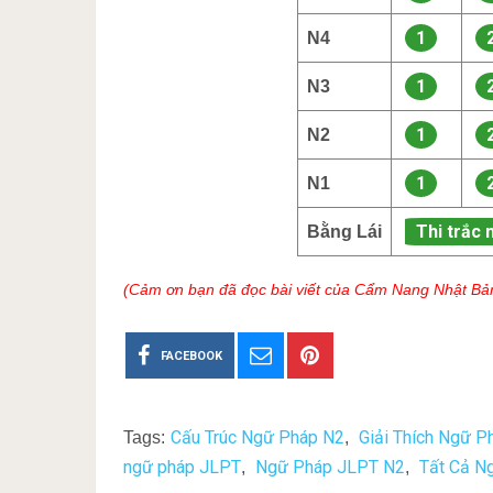
1
N4
1
N3
1
N2
1
N1
Thi trắc 
Bằng Lái
(Cảm ơn bạn đã đọc bài viết của Cẩm Nang Nhật Bả
FACEBOOK
Cấu Trúc Ngữ Pháp N2
Giải Thích Ngữ 
Tags:
,
ngữ pháp JLPT
Ngữ Pháp JLPT N2
Tất Cả N
,
,