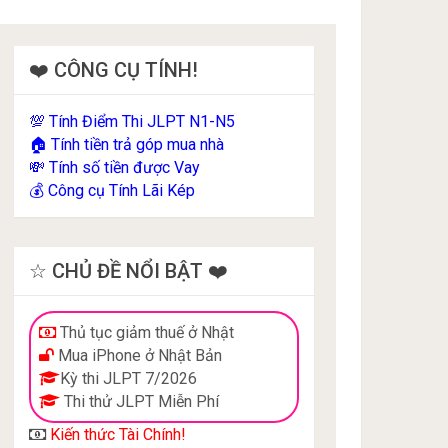
❤️ CÔNG CỤ TÍNH!
Tính Điểm Thi JLPT N1-N5
💯
Tính tiền trả góp mua nhà
🏠
Tính số tiền được Vay
💸
Công cụ Tính Lãi Kép
💰
☆ CHỦ ĐỀ NỔI BẬT ❤️
Thủ tục giảm thuế ở Nhật
Mua iPhone ở Nhật Bản
Kỳ thi JLPT 7/2026
Thi thử JLPT Miễn Phí
Kiến thức Tài Chính!