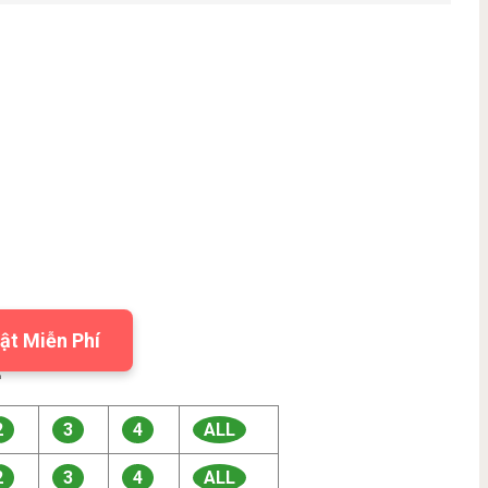
ật Miễn Phí

2
3
4
ALL
2
3
4
ALL