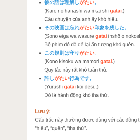
彼の話は理解し
がたい
。
(Kare no hanashi wa rikai shi
gatai
.)
Câu chuyện của anh ấy khó hiểu.
その映画は忘れ
がたい
印象を残した。
(Sono eiga wa wasure
gatai
inshō o nokosh
Bộ phim đó đã để lại ấn tượng khó quên.
この規則は守り
がたい
。
(Kono kisoku wa mamori
gatai
.)
Quy tắc này rất khó tuân thủ.
許し
がたい
行為です。
(Yurushi
gatai
kōi desu.)
Đó là hành động khó tha thứ.
Lưu ý:
Cấu trúc này thường được dùng với các động từ
“hiểu”, “quên”, “tha thứ”.