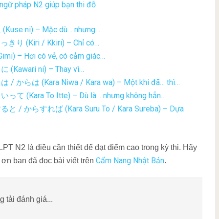
ngữ pháp N2 giúp bạn thi đỗ
(Kuse ni) – Mặc dù… nhưng…
きり (Kiri / Kkiri) – Chỉ có…
mi) – Hơi có vẻ, có cảm giác…
(Kawari ni) – Thay vì…
 / からは (Kara Niwa / Kara wa) – Một khi đã… thì…
って (Kara To Itte) – Dù là… nhưng không hẳn…
すると / からすれば (Kara Suru To / Kara Sureba) – Dựa
T N2 là điều cần thiết để đạt điểm cao trong kỳ thi. Hãy
Cẩm Nang Nhật Bản
ơn bạn đã đọc bài viết trên
.
 tải đánh giá...