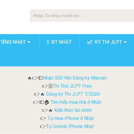
TIẾNG NHẬT
ĐT NHẬT
KỲ THI JLPT
Nhận 500 Yên Đăng ký Mercari
🔥👉💵
Thi Thử JLPT Free
👉🈴
Đăng ký Thi JLPT 7/2026
👉🔥
Tìm hiểu mua nhà ở Nhật
👉💵🏠
Kiến thức tài chính
👉🔥
Tự mua iPhone ở Nhật
👉
Tự Unlock iPhone Nhật
👉