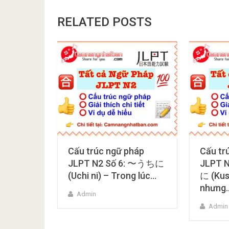
RELATED POSTS
Cấu trúc ngữ pháp
Cấu tr
JLPT N2 Số 6: 〜うちに
JLPT 
(Uchi ni) – Trong lúc…
に (Kus
nhưng
Admin
Admin