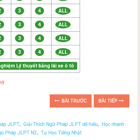
2
3
4
ALL
2
3
4
ALL
2
3
4
ALL
2
3
4
ALL
nghiệm Lý thuyết bằng lái xe ô tô
n!)
BÀI TRƯỚC
BÀI TIẾP
Pháp JLPT
Giải Thích Ngữ Pháp JLPT dễ hiểu
Học nhanh
,
,
gũ Pháp JLPT N2
Tự Học Tiếng Nhật
,