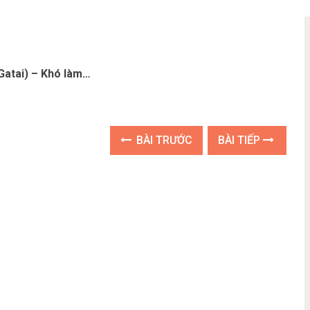
atai) – Khó làm…
BÀI TRƯỚC
BÀI TIẾP