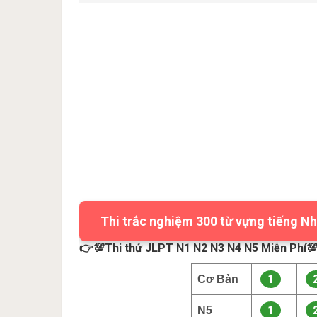
Thi trắc nghiệm 300 từ vựng tiếng Nh
👉💯Thi thử JLPT N1 N2 N3 N4 N5 Miễn Phí
1
Cơ Bản
1
N5