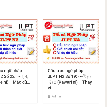
úc ngữ pháp
Cấu trúc ngữ pháp
N2 Số 22: 〜くせ
JLPT N2 Số 19: 〜代わ
e ni) – Mặc dù…
りに (Kawari ni) – Thay
…
vì…
Admin